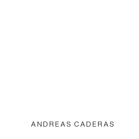
ANDREAS CADERAS
Impressum | Datenschutz
ANDREAS CADERAS