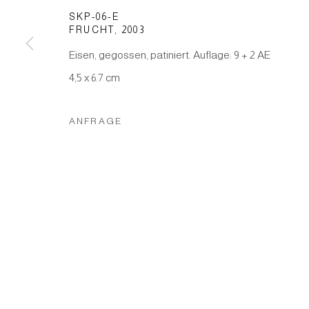
SKP-06-E
FRUCHT
,
2003
Manage cookies
Eisen, gegossen, patiniert. Auflage: 9 + 2 AE
COPYRIGHT © 2026 JAPAN ART - GALERIE FRIEDRICH M
4,5 x 6.7 cm
ANFRAGE