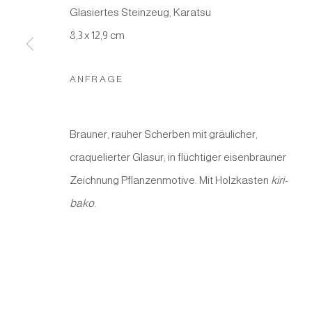
Glasiertes Steinzeug, Karatsu
8,3 x 12,9 cm
Manage cookies
COPYRIGHT © 2026 JAPAN ART - GALERIE FRIEDRICH M
ANFRAGE
Brauner, rauher Scherben mit gräulicher,
craquelierter Glasur; in flüchtiger eisenbrauner
Zeichnung Pflanzenmotive. Mit Holzkasten
kiri-
bako
.