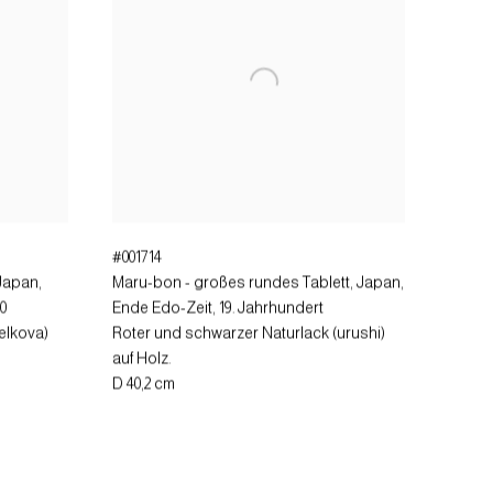
#001714
Japan,
Maru-bon - großes rundes Tablett
,
Japan,
0
Ende Edo-Zeit, 19. Jahrhundert
elkova)
Roter und schwarzer Naturlack (urushi)
auf Holz.
D 40,2 cm