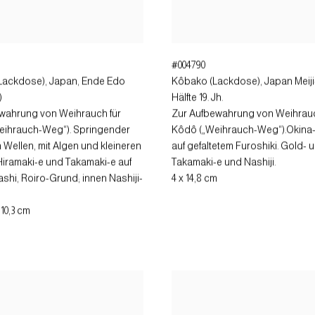
#004790
Lackdose)
,
Japan, Ende Edo
Kôbako (Lackdose)
,
Japan Meiji-
)
Hälfte 19. Jh.
wahrung von Weihrauch für
Zur Aufbewahrung von Weihrauc
eihrauch-Weg“). Springender
Kôdô („Weihrauch-Weg“).Okina
n Wellen, mit Algen und kleineren
auf gefaltetem Furoshiki. Gold- u
Hiramaki-e und Takamaki-e auf
Takamaki-e und Nashiji.
shi, Roiro-Grund; innen Nashiji-
4 x 14,8 cm
x 10,3 cm