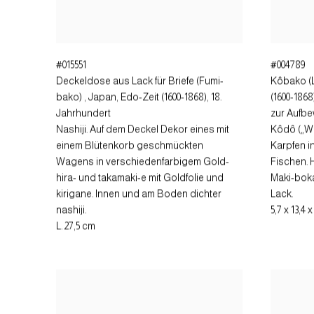
#015551
#004789
Deckeldose aus Lack für Briefe (Fumi-
Kôbako (
bako)
,
Japan, Edo-Zeit (1600-1868), 18.
(1600-1868
Jahrhundert
zur Aufbe
Nashiji. Auf dem Deckel Dekor eines mit
Kôdô („W
einem Blütenkorb geschmückten
Karpfen i
Wagens in verschiedenfarbigem Gold-
Fischen. 
hira- und takamaki-e mit Goldfolie und
Maki-boka
kirigane. Innen und am Boden dichter
Lack.
nashiji.
5,7 x 13,4 
L. 27,5 cm