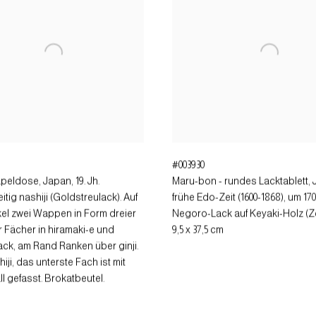
#003930
apeldose
,
Japan, 19. Jh.
Maru-bon - rundes Lacktablett
,
seitig nashiji (Goldstreulack). Auf
frühe Edo-Zeit (1600-1868), um 170
el zwei Wappen in Form dreier
Negoro-Lack auf Keyaki-Holz (Z
r Fächer in hiramaki-e und
9,5 x 37,5 cm
ck, am Rand Ranken über ginji.
iji, das unterste Fach ist mit
l gefasst. Brokatbeutel.