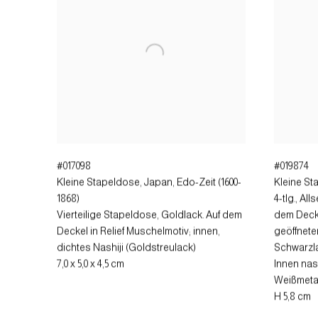
#017098
#019874
Kleine Stapeldose
,
Japan, Edo-Zeit (1600-
Kleine St
1868)
4-tlg., All
Vierteilige Stapeldose, Goldlack. Auf dem
dem Deck
Deckel in Relief Muschelmotiv; innen,
geöffnete
dichtes Nashiji (Goldstreulack)
Schwarzla
7,0 x 5,0 x 4,5 cm
Innen nash
Weißmetal
H 5,8 cm