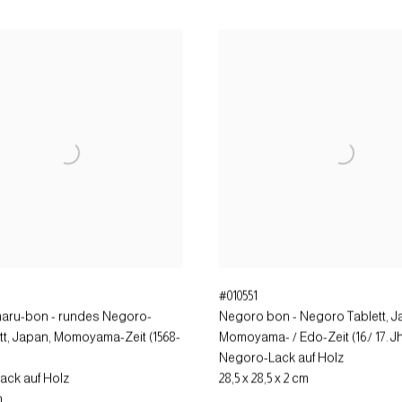
#010551
aru-bon - rundes Negoro-
Negoro bon - Negoro Tablett
,
J
tt
,
Japan, Momoyama-Zeit (1568-
Momoyama- / Edo-Zeit (16./ 17. Jh
Negoro-Lack auf Holz
ack auf Holz
28,5 x 28,5 x 2 cm
m