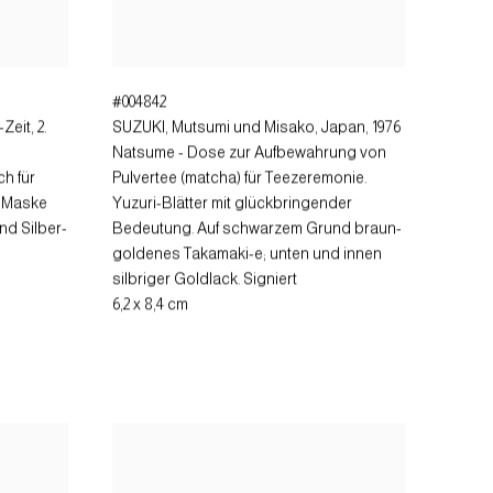
#004842
Zeit, 2.
SUZUKI, Mutsumi und Misako
,
Japan, 1976
Natsume - Dose zur Aufbewahrung von
h für
Pulvertee (matcha) für Teezeremonie.
-Maske
Yuzuri-Blätter mit glückbringender
nd Silber-
Bedeutung. Auf schwarzem Grund braun-
goldenes Takamaki-e; unten und innen
silbriger Goldlack. Signiert
6,2 x 8,4 cm