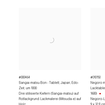
#000464
#010150
Sangai-matsu Bon - Tablett
,
Japan, Edo-
Negoro m
Zeit, um 1800
Lacktable
Drei stilisierte Kiefern (Sangai-matsu) auf
1600)
Rotlackgrund. Lackmalerei (Mitsuda-e) auf
Negoro-L
Holz.
9 x 32,8 c