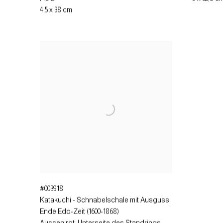
4,5 x 38 cm
#003918
Katakuchi - Schnabelschale mit Ausguss
,
Ende Edo-Zeit (1600-1868)
Aussen rot, Unterseite des Standrings