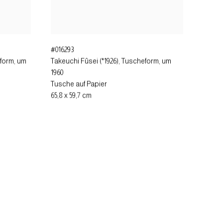
#016293
eform
,
um
Takeuchi Fûsei (*1926), Tuscheform
,
um
1960
Tusche auf Papier
65,8 x 59,7 cm