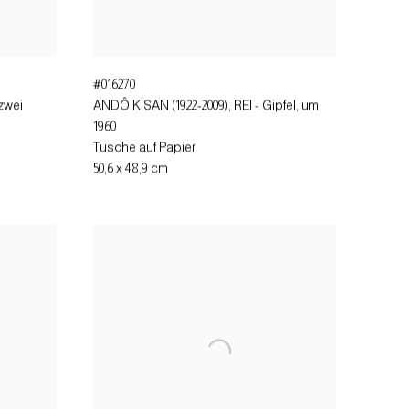
#016270
zwei
ANDÔ KISAN (1922-2009), REI - Gipfel
,
um
1960
Tusche auf Papier
50,6 x 48,9 cm