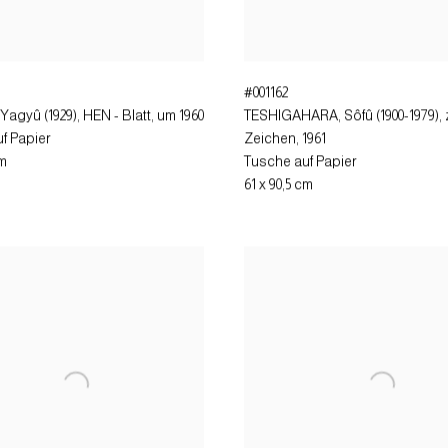
#001162
Yagyû (1929), HEN - Blatt
,
um 1960
TESHIGAHARA, Sôfû (1900-1979), 
f Papier
Zeichen
,
1961
cm
Tusche auf Papier
61 x 90,5 cm