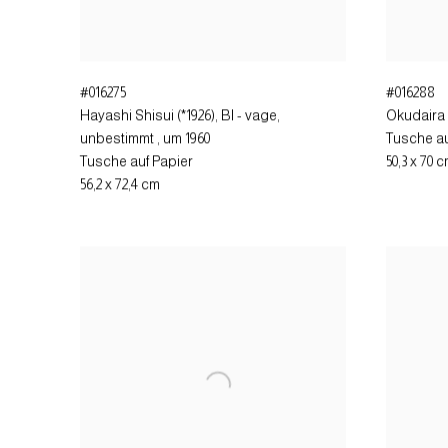
#016275
#016288
Hayashi Shisui (*1926), BI - vage,
Okudaira 
unbestimmt
,
um 1960
Tusche au
Tusche auf Papier
50,3 x 70 
56,2 x 72,4 cm