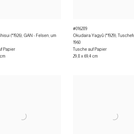
#016289
hisui (*1926), GAN - Felsen
,
um
Okudaira Yagyû (*1929), Tusche
1960
f Papier
Tusche auf Papier
5 cm
29,8 x 69,4 cm