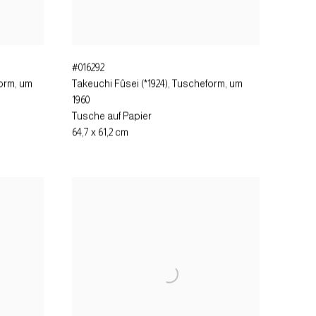
#016292
form
,
um
Takeuchi Fûsei (*1924), Tuscheform
,
um
1960
Tusche auf Papier
64,7 x 61,2 cm