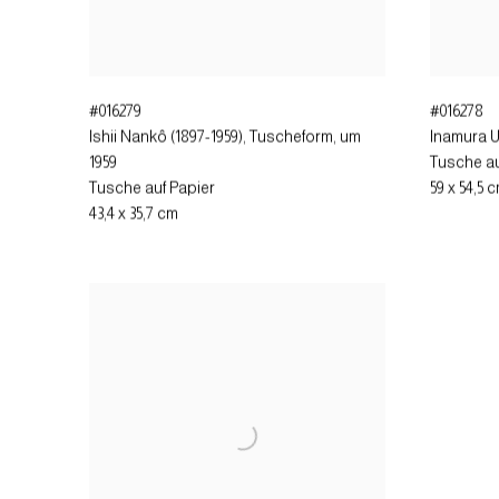
#016279
#016278
Ishii Nankô (1897-1959), Tuscheform
,
um
Inamura U
1959
Tusche au
Tusche auf Papier
59 x 54,5 
43,4 x 35,7 cm