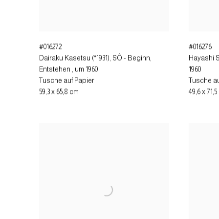
#016272
#016276
Dairaku Kasetsu (*1931), SÔ - Beginn,
Hayashi S
Entstehen
,
um 1960
1960
Tusche auf Papier
Tusche au
59,3 x 65,8 cm
49,6 x 71,