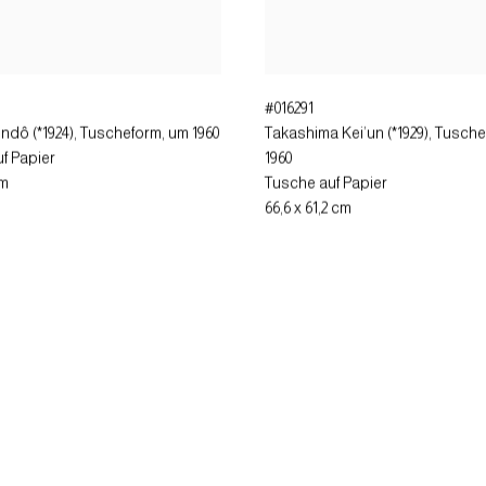
#016291
ndô (*1924), Tuscheform
,
um 1960
Takashima Kei’un (*1929), Tusch
f Papier
1960
cm
Tusche auf Papier
66,6 x 61,2 cm