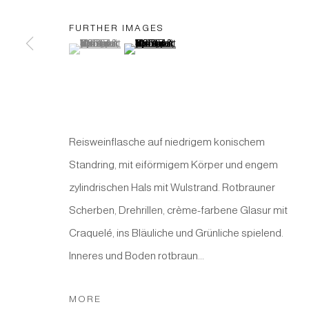
Manage cookies
FURTHER IMAGES
COPYRIGHT © 2026 JAPAN ART - GALERIE FRIEDRICH M
(View a larger image of thumbnail 1 )
, currently selected.
, currently selected.
, currently selected.
(View a larger image of thumbnail 2 )
Reisweinflasche auf niedrigem konischem
Standring, mit eiförmigem Körper und engem
zylindrischen Hals mit Wulstrand. Rotbrauner
Scherben, Drehrillen, crème-farbene Glasur mit
Craquelé, ins Bläuliche und Grünliche spielend.
Inneres und Boden rotbraun...
MORE