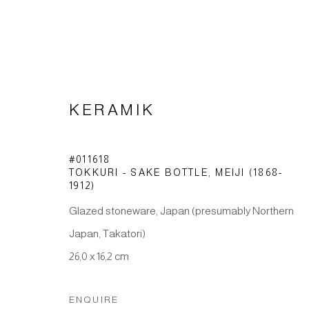
KERAMIK
CERAMICS
#011618
TOKKURI - SAKE BOTTLE
,
MEIJI (1868-
1912)
Glazed stoneware, Japan (presumably Northern
Japan, Takatori)
26,0 x 16,2 cm
Imprint | privacy policy
ENQUIRE