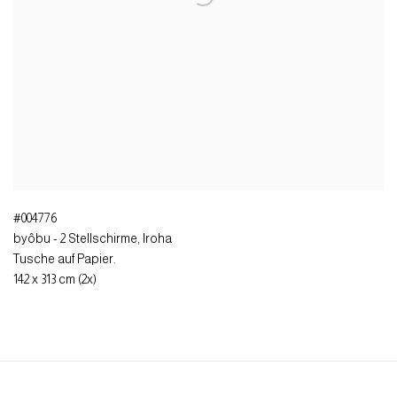
#004776
byôbu - 2 Stellschirme, Iroha
Tusche auf Papier.
142 x 313 cm (2x)