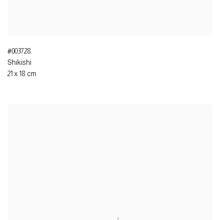
#003728
Shikishi
21 x 18 cm