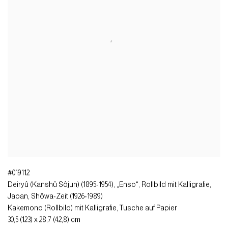
#019112
Deiryû (Kanshû Sôjun) (1895-1954), „Enso“, Rollbild mit Kalligrafie
,
Japan, Shôwa-Zeit (1926-1989)
Kakemono (Rollbild) mit Kalligrafie, Tusche auf Papier
30,5 (123) x 28,7 (42,8) cm