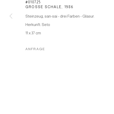
#010725
GROSSE SCHALE
,
1986
Steinzeug, san-sai - drei Farben - Glasur.
Herkunft: Seto
Manage cookies
11 x 37 cm
COPYRIGHT © 2026 JAPAN ART - GALERIE FRIEDRICH M
ANFRAGE