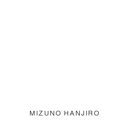
YUKO SAKURAI
ARBEITEN AUF PAPIER
12 APRIL - 24 MAI 202
MIZUNO HANJIRO
Impressum | Datenschutz