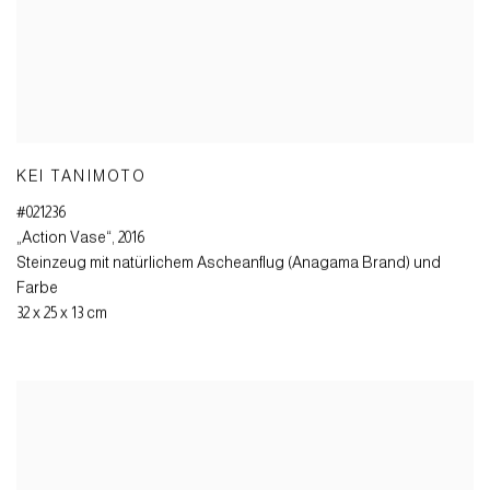
KEI TANIMOTO
#021236
„Action Vase“
,
2016
Steinzeug mit natürlichem Ascheanflug (Anagama Brand) und
Farbe
32 x 25 x 13 cm