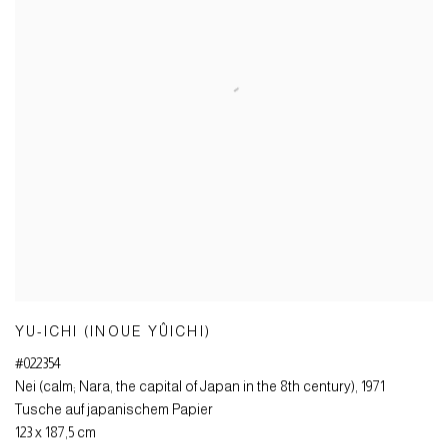
YU-ICHI (INOUE YÛICHI)
#022354
Nei (calm; Nara
,
the capital of Japan in the 8th century)
,
1971
Tusche auf japanischem Papier
123 x 187,5 cm