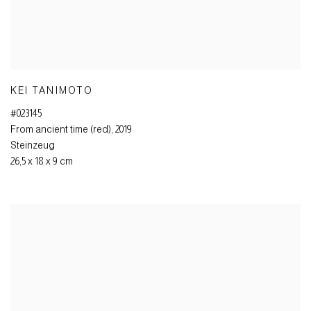
KEI TANIMOTO
#023145
From ancient time (red)
,
2019
Steinzeug
26,5 x 18 x 9 cm