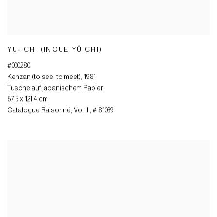
YU-ICHI (INOUE YÛICHI)
#000280
Kenzan (to see
,
to meet)
,
1981
Tusche auf japanischem Papier
67,5 x 121,4 cm
Catalogue Raisonné
,
Vol III
,
# 81039