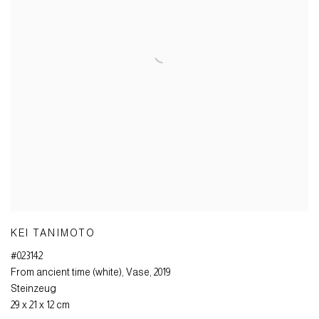
KEI TANIMOTO
#023142
From ancient time (white)
,
Vase
,
2019
Steinzeug
29 x 21 x 12 cm