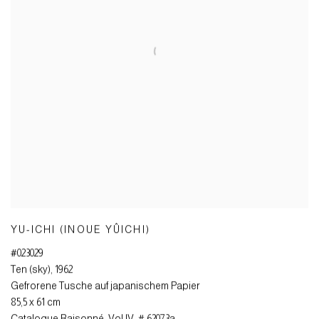
YU-ICHI (INOUE YÛICHI)
#023029
Ten (sky)
,
1962
Gefrorene Tusche auf japanischem Papier
85,5 x 61 cm
Catalogue Raisonné
,
Vol IV
,
# 62073a