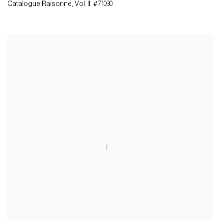
Catalogue Raisonné
,
Vol. II
,
#71030