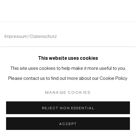
Impressum | Datenschutz
This website uses cookies
This site uses cookies to help make it more useful to you.
Please contact us to find out more about our Cookie Policy.
Manage cookies
MANAGE COOKIES
COPYRIGHT © 2026 JAPAN ART - GALERIE FRIEDRICH
MÜLLER
REJECT NON ESSENTIAL
SITE BY ARTLOGIC
ACCEPT