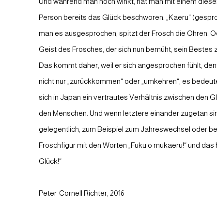
Und während man noch winkt, hat man mit einem diese
Person bereits das Glück beschworen. „Kaeru“ (gesproc
man es ausgesprochen, spitzt der Frosch die Ohren. O
Geist des Frosches, der sich nun bemüht, sein Bestes z
Das kommt daher, weil er sich angesprochen fühlt, den
nicht nur „zurückkommen“ oder „umkehren“, es bedeute
sich in Japan ein vertrautes Verhältnis zwischen den 
den Menschen. Und wenn letztere einander zugetan sin
gelegentlich, zum Beispiel zum Jahreswechsel oder be
Froschfigur mit den Worten „Fuku o mukaeru!“ und das
Glück!“
Peter-Cornell Richter, 2016