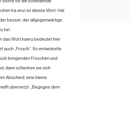
r Worte für die scheidende
hen ka-eru) ist dieses Wort. Hat
der besser, der allgegenwärtige
u tun.
n das Wort kaeru bedeutet hier
t auch „Frosch“. So entwickelte
Glück bringenden Fröschen und
d, dann schenken sie sich
im Abschied, eine kleine
 heißt übersetzt: „Begegne dem