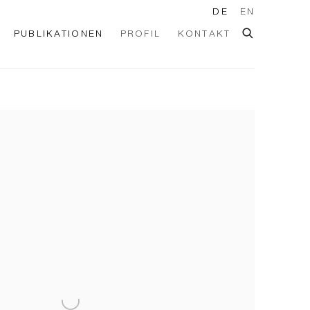
DE
EN
PUBLIKATIONEN
PROFIL
KONTAKT
he following image in a popup: