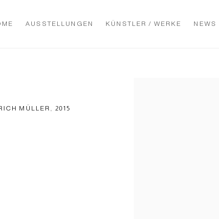
OME
AUSSTELLUNGEN
KÜNSTLER / WERKE
NEWS
Open a larger version of t
ICH MÜLLER, 2015