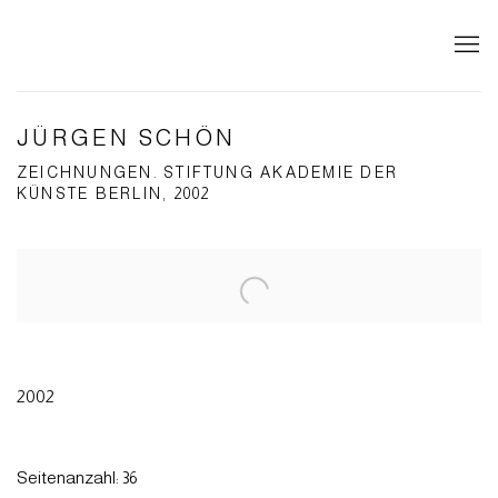
JÜRGEN SCHÖN
ZEICHNUNGEN. STIFTUNG AKADEMIE DER
KÜNSTE BERLIN, 2002
Open a larger version of the following image in a popup:
2002
Seitenanzahl: 36