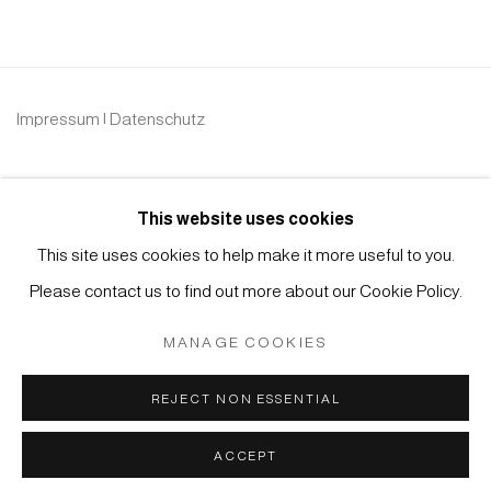
Impressum | Datenschutz
This website uses cookies
This site uses cookies to help make it more useful to you.
Please contact us to find out more about our Cookie Policy.
Manage cookies
COPYRIGHT © 2026 JAPAN ART - GALERIE FRIEDRICH
MANAGE COOKIES
MÜLLER
SITE BY ARTLOGIC
REJECT NON ESSENTIAL
ACCEPT