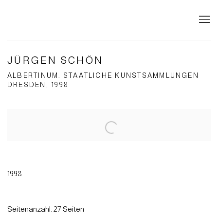
JÜRGEN SCHÖN
ALBERTINUM. STAATLICHE KUNSTSAMMLUNGEN
DRESDEN, 1998
Open a larger version of the following image in a popup:
1998
Seitenanzahl: 27 Seiten