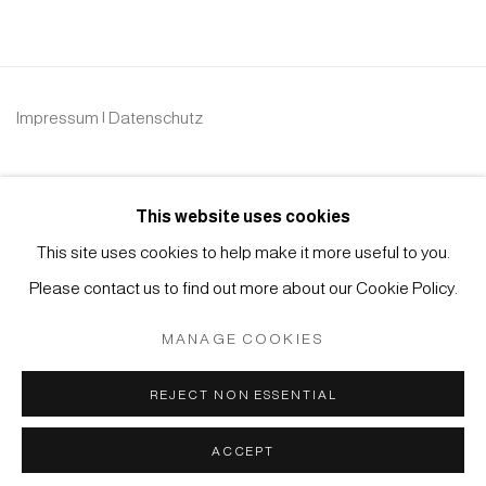
Impressum | Datenschutz
This website uses cookies
This site uses cookies to help make it more useful to you.
Please contact us to find out more about our Cookie Policy.
Manage cookies
COPYRIGHT © 2026 JAPAN ART - GALERIE FRIEDRICH
MANAGE COOKIES
MÜLLER
SITE BY ARTLOGIC
REJECT NON ESSENTIAL
ACCEPT