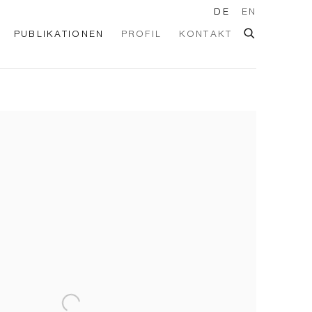
DE
EN
PUBLIKATIONEN
PROFIL
KONTAKT
he following image in a popup: