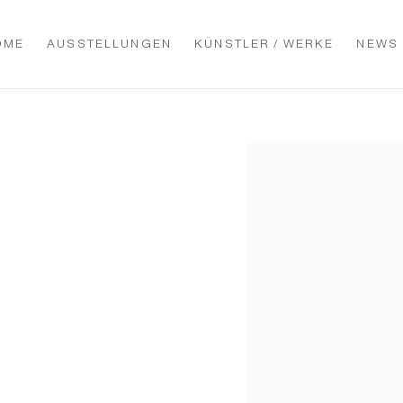
OME
AUSSTELLUNGEN
KÜNSTLER / WERKE
NEWS
Open a larger version of t