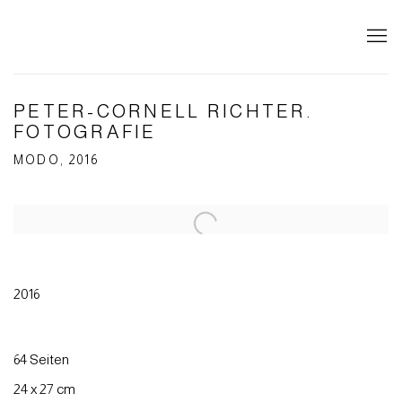
PETER-CORNELL RICHTER.
FOTOGRAFIE
MODO, 2016
Open a larger version of the following image in a popup:
2016
64 Seiten
24 x 27 cm