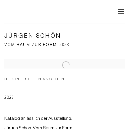
JÜRGEN SCHÖN
VOM RAUM ZUR FORM, 2023
Open a larger version of the following image in a popup:
BEISPIELSEITEN ANSEHEN
2023
Katalog anlässlich der Ausstellung:
Jürgen Schön. Vom Raum zur Form