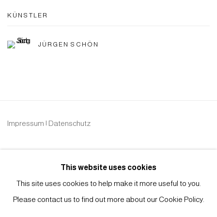
KÜNSTLER
JÜRGEN SCHÖN
Impressum | Datenschutz
This website uses cookies
This site uses cookies to help make it more useful to you.
Please contact us to find out more about our Cookie Policy.
Manage cookies
COPYRIGHT © 2026 JAPAN ART - GALERIE FRIEDRICH