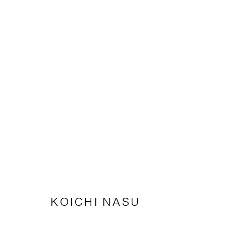
KOICHI NASU
Impressum | Datenschutz
KOICHI NASU