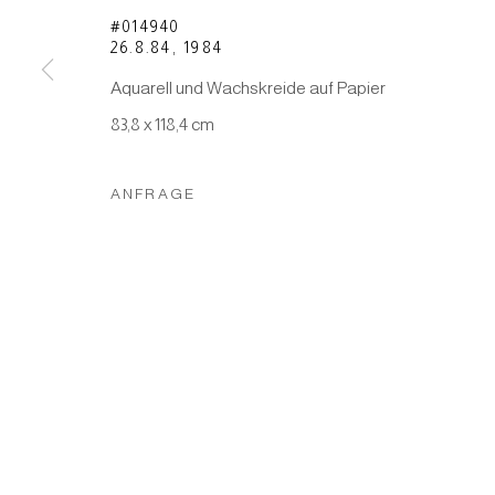
#014940
26.8.84
,
1984
Manage cookies
Aquarell und Wachskreide auf Papier
COPYRIGHT © 2026 JAPAN ART - GALERIE FRIEDRICH M
83,8 x 118,4 cm
ANFRAGE