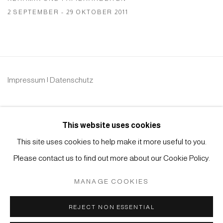
2 SEPTEMBER - 29 OKTOBER 2011
Impressum | Datenschutz
This website uses cookies
This site uses cookies to help make it more useful to you.
Please contact us to find out more about our Cookie Policy.
Manage cookies
COPYRIGHT © 2026 JAPAN ART - GALERIE FRIEDRICH
MANAGE COOKIES
MÜLLER
SITE BY ARTLOGIC
REJECT NON ESSENTIAL