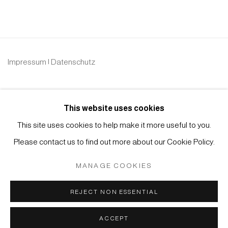
Impressum | Datenschutz
This website uses cookies
This site uses cookies to help make it more useful to you.
Please contact us to find out more about our Cookie Policy.
Manage cookies
COPYRIGHT © 2026 JAPAN ART - GALERIE FRIEDRICH
MANAGE COOKIES
MÜLLER
REJECT NON ESSENTIAL
SITE BY ARTLOGIC
ACCEPT