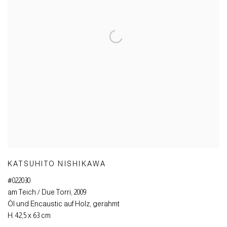
KATSUHITO NISHIKAWA
#022030
am Teich / Due Torri
,
2009
Öl und Encaustic auf Holz
,
gerahmt
H. 42,5 x 63 cm