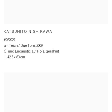
KATSUHITO NISHIKAWA
#022029
am Teich / Due Torri
,
2009
Öl und Encaustic auf Holz
,
gerahmt
H. 42,5 x 63 cm