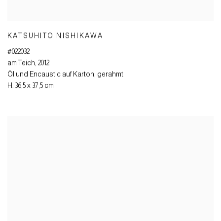
KATSUHITO NISHIKAWA
#022032
am Teich
,
2012
Öl und Encaustic auf Karton
,
gerahmt
H. 36,5 x 37,5 cm