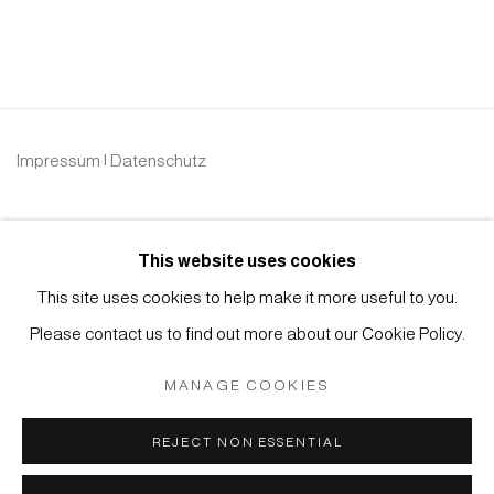
Impressum | Datenschutz
This website uses cookies
This site uses cookies to help make it more useful to you.
Please contact us to find out more about our Cookie Policy.
Manage cookies
COPYRIGHT © 2026 JAPAN ART - GALERIE FRIEDRICH
MANAGE COOKIES
MÜLLER
SITE BY ARTLOGIC
REJECT NON ESSENTIAL