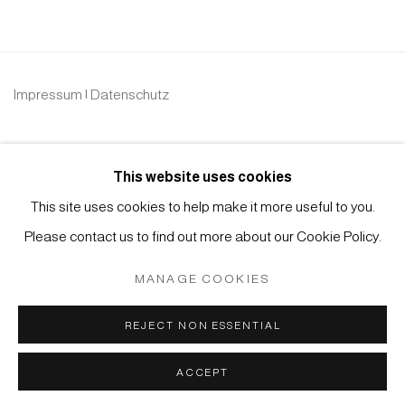
Impressum | Datenschutz
This website uses cookies
This site uses cookies to help make it more useful to you.
Please contact us to find out more about our Cookie Policy.
Manage cookies
COPYRIGHT © 2026 JAPAN ART - GALERIE FRIEDRICH
MANAGE COOKIES
MÜLLER
SITE BY ARTLOGIC
REJECT NON ESSENTIAL
ACCEPT