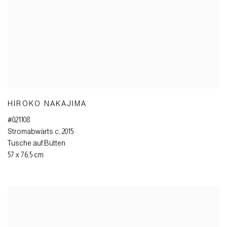
HIROKO NAKAJIMA
#021108
Stromabwärts c
,
2015
Tusche auf Bütten
57 x 76,5 cm