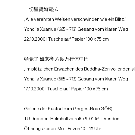
一切聖賢如電払
„Alle verehrten Weisen verschwinden wie ein Blitz.“
Yongjia Xuanjue (665 – 713) Gesang vom klaren Weg
22.10.2000 I Tusche auf Papier 100 x 75 cm
頓覚了 如来禅 六度万行体中円
„Im plötzlichen Erwachen des Buddha-Zen vollenden si
Yongjia Xuanjue (665 – 713) Gesang vom klaren Weg
17.10.2000 I Tusche auf Papier 100 x 75 cm
Galerie der Kustodie im Görges-Bau (GÖR)
TU Dresden, Helmholtzstraße 9, 01069 Dresden
Öffnungszeiten: Mo – Fr von 10 – 18 Uhr