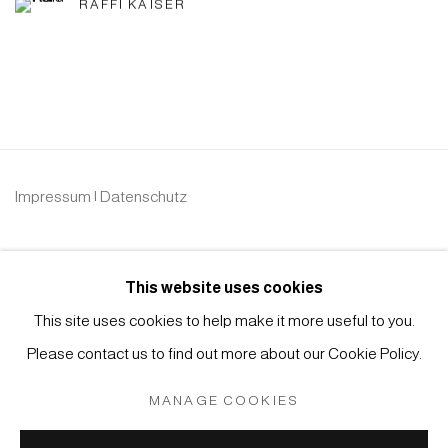
RAFFI KAISER
Impressum | Datenschutz
This website uses cookies
This site uses cookies to help make it more useful to you.
Please contact us to find out more about our Cookie Policy.
Manage cookies
COPYRIGHT © 2026 JAPAN ART - GALERIE FRIEDRICH
MANAGE COOKIES
MÜLLER