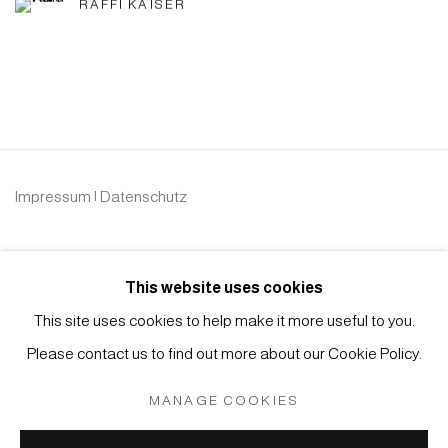
RAFFI KAISER
Impressum | Datenschutz
This website uses cookies
This site uses cookies to help make it more useful to you.
Please contact us to find out more about our Cookie Policy.
Manage cookies
COPYRIGHT © 2026 JAPAN ART - GALERIE FRIEDRICH
MANAGE COOKIES
MÜLLER