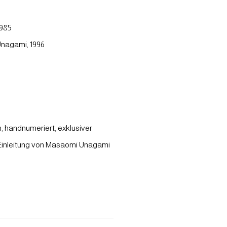
1985
nagami, 1996
, handnumeriert, exklusiver
r Einleitung von Masaomi Unagami