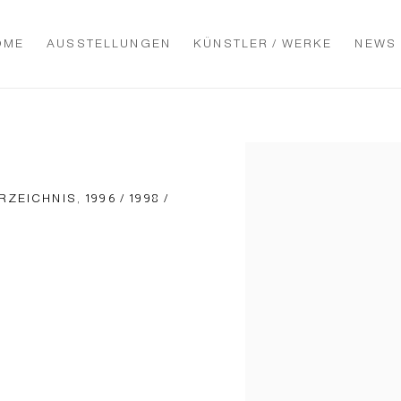
OME
AUSSTELLUNGEN
KÜNSTLER / WERKE
NEWS
Open a larger version of t
ICHNIS, 1996 / 1998 /