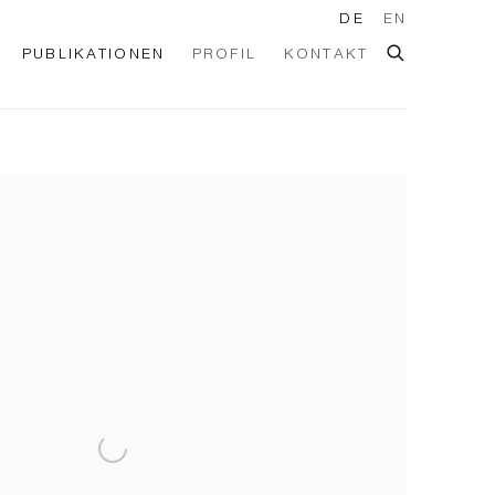
DE
EN
PUBLIKATIONEN
PROFIL
KONTAKT
he following image in a popup: