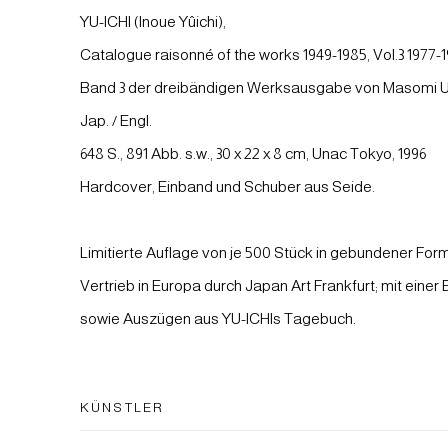
YU-ICHI (Inoue Yûichi),
Catalogue raisonné of the works 1949-1985, Vol.3 1977-
Band 3 der dreibändigen Werksausgabe von Masomi U
Jap. / Engl.
648 S., 891 Abb. s.w., 30 x 22 x 8 cm, Unac Tokyo, 1996
Hardcover, Einband und Schuber aus Seide.
Limitierte Auflage von je 500 Stück in gebundener Form
Vertrieb in Europa durch Japan Art Frankfurt; mit eine
sowie Auszügen aus YU-ICHIs Tagebuch.
KÜNSTLER