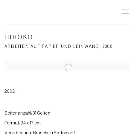
HIROKO
ARBEITEN AUF PAPIER UND LEINWAND, 2008
Open a larger version of the following image in a popup:
2008
Seitenanzahl: 31 Seiten
Format: 24 x 17 cm
Verarbeitung: Broschur (Softcover)