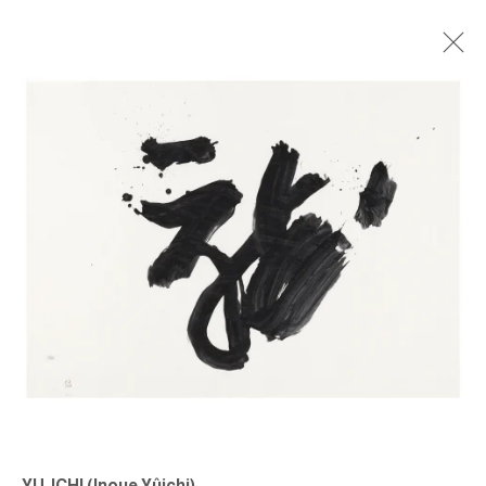
YU-ICHI
ARBEITEN AUF PAPIER
26 MÄRZ - 7 MAI 2022
ÜBERSICHT
WERKE
AUSSTELLUNGSANSICHTEN
NEWS
TEXT
Open a larger version of the foll
Impressum | Datenschutz
YU-ICHI (Inoue Yûichi)