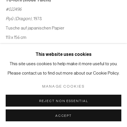
Manage cookies
#022496
COPYRIGHT © 2026 JAPAN ART - GALERIE FRIEDRICH
Ryû (Dragon)
, 1978
MÜLLER
Tusche auf japanischen Papier
SITE BY ARTLOGIC
113 x 156 cm
Catalogue Raisonné, Vol III, # 78050
This website uses cookies
ANFRAGE
This site uses cookies to help make it more useful to you.
Please contact us to find out more about our Cookie Policy.
MANAGE COOKIES
REJECT NON ESSENTIAL
KÜNSTLER
ACCEPT