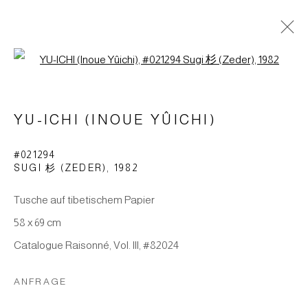
Open a larger version of the foll
YU-ICHI
ARBEITEN AUF PAPIER
26 MÄRZ - 7 MAI 2022
YU-ICHI (INOUE YÛICHI)
ÜBERSICHT
WERKE
#021294
AUSSTELLUNGSANSICHTEN
NEWS
TEXT
SUGI 杉 (ZEDER)
,
1982
Tusche auf tibetischem Papier
Impressum | Datenschutz
58 x 69 cm
Catalogue Raisonné, Vol. III, #82024
ANFRAGE