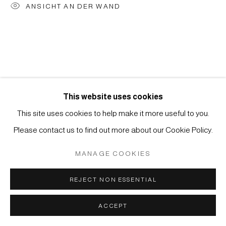
ANSICHT AN DER WAND
Manage cookies
COPYRIGHT © 2026 JAPAN ART - GALERIE FRIEDRICH
MÜLLER
SITE BY ARTLOGIC
This website uses cookies
KÜNSTLER
This site uses cookies to help make it more useful to you.
Please contact us to find out more about our Cookie Policy.
YU-ICHI (INOUE YÛICHI)
MANAGE COOKIES
REJECT NON ESSENTIAL
ACCEPT