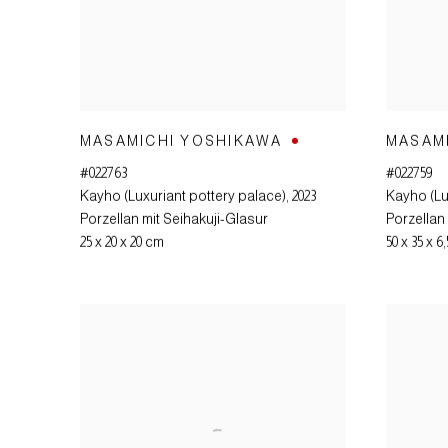
MASAMICHI YOSHIKAWA
MASAM
#022763
#022759
Kayho (Luxuriant pottery palace)
,
2023
Kayho (Lu
Porzellan mit Seihakuji-Glasur
Porzellan
25 x 20 x 20 cm
50 x 35 x 6