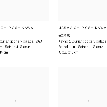
ICHI YOSHIKAWA
MASAMICHI YOSHIKAWA
#022738
xuriant pottery palace)
,
2023
Kayho (Luxuriant pottery palace
 mit Seihakuji-Glasur
Porzellan mit Seihakuji-Glasur
 14 cm
36 x 25 x 16 cm