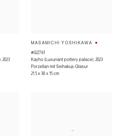
MASAMICHI YOSHIKAWA
#022761
)
,
2023
Kayho (Luxuriant pottery palace)
,
2023
Porzellan mit Seihakuji-Glasur
21,5 x 38 x 15 cm