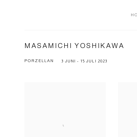
H
MASAMICHI YOSHIKAWA
PORZELLAN
3 JUNI - 15 JULI 2023