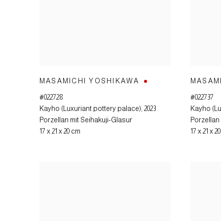
MASAMICHI YOSHIKAWA
MASAM
#022728
#022737
Kayho (Luxuriant pottery palace)
,
2023
Kayho (Lu
Porzellan mit Seihakuji-Glasur
Porzellan
17 x 21 x 20 cm
17 x 21 x 2