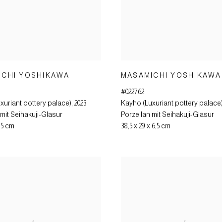
ICHI YOSHIKAWA
MASAMICHI YOSHIKAWA
#022762
xuriant pottery palace)
,
2023
Kayho (Luxuriant pottery palace
 mit Seihakuji-Glasur
Porzellan mit Seihakuji-Glasur
9,5 cm
38,5 x 29 x 6,5 cm