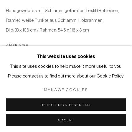
Manage cookies
Handgewebtes mit Schlamm gefärbtes Textil (Rohleinen,
COPYRIGHT © 2026 JAPAN ART - GALERIE FRIEDRICH
Ramie), weiße Punkte aus Schlamm. Holzrahmen
MÜLLER
Bild: 33 x 108 cm / Rahmen: 54,5 x 118 x 8 cm
SITE BY ARTLOGIC
ANFRAGE
This website uses cookies
This site uses cookies to help make it more useful to you.
Please contact us to find out more about our Cookie Policy.
MANAGE COOKIES
KÜNSTLER
REJECT NON ESSENTIAL
ACCEPT