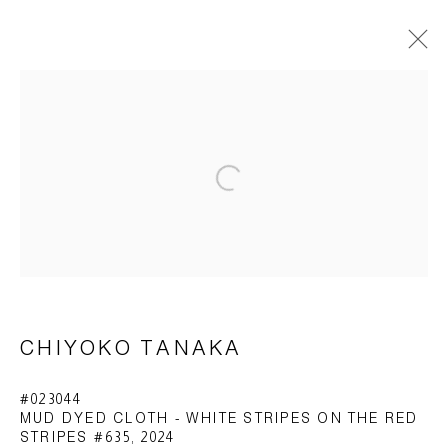
CHIYOKO TANAKA
FABRICS
1 MÄRZ - 5 APRIL 2025
Open a larger version of the foll
ÜBERSICHT
WERKE
AUSSTELLUNGSANSICHTEN
Impressum | Datenschutz
CHIYOKO TANAKA
#023044
MUD DYED CLOTH - WHITE STRIPES ON THE RED
STRIPES #635
,
2024