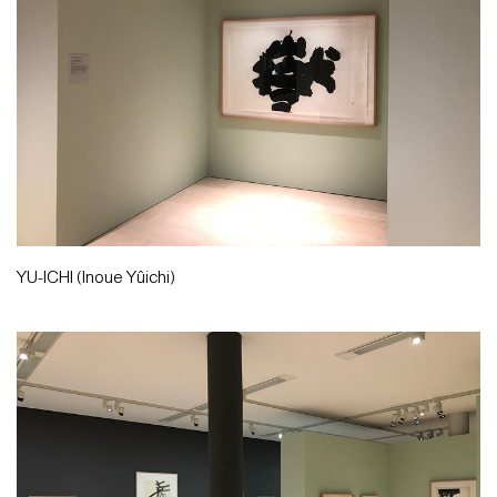
YU-ICHI (Inoue Yûichi)