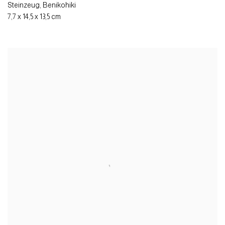
Steinzeug, Benikohiki
7,7 x 14,5 x 13,5 cm