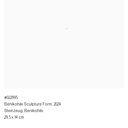
#022995
Benikohiki Sculpture Form
,
2024
Steinzeug, Benikohiki
29,5 x 14 cm