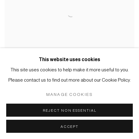
This website uses cookies
This site uses cookies to help make it more useful to you.
Please contact us to find out more about our Cookie Policy.
#022369
MANAGE COOKIES
Skulpturale Form
,
2021
Steinzeug mit natürlichem Ascheanflug (Anagama-Brand)
REJECT NON ESSENTIAL
28,5 x 13 cm
ACCEPT