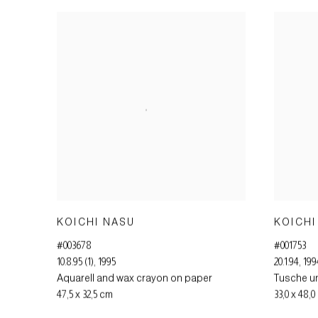
KOICHI NASU
KOICHI
#003678
#001753
10.8.95 (1)
,
1995
20.1.94
,
199
Aquarell and wax crayon on paper
Tusche un
47,5 x 32,5 cm
33,0 x 48,