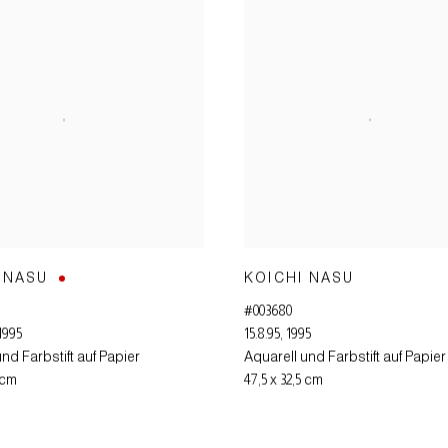
 NASU
KOICHI NASU
#003680
1995
15.8.95
,
1995
nd Farbstift auf Papier
Aquarell und Farbstift auf Papier
5 cm
47,5 x 32,5 cm