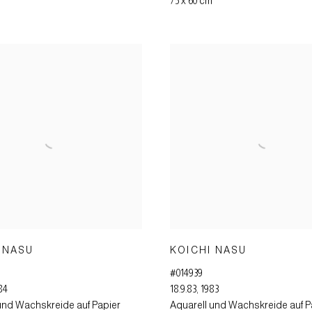
75 x 60 cm
 NASU
KOICHI NASU
#014939
84
18.9.83
,
1983
und Wachskreide auf Papier
Aquarell und Wachskreide auf P