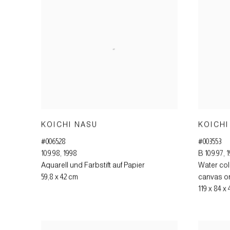
KOICHI NASU
KOICHI
#006528
#003553
10.9.98
,
1998
B 10.9.97
,
1
Aquarell und Farbstift auf Papier
Water col
59,8 x 42 cm
canvas o
119 x 84 x