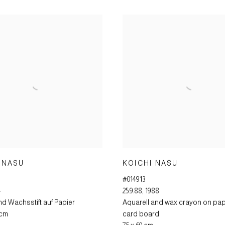
 NASU
KOICHI NASU
#014913
4
25.9.88
,
1988
d Wachsstift auf Papier
Aquarell and wax crayon on pa
 cm
card board