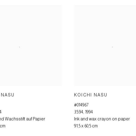
 NASU
KOICHI NASU
#014967
4
3.5.94
,
1994
d Wachsstift auf Papier
Ink and wax crayon on paper
0 cm
91,5 x 60,5 cm