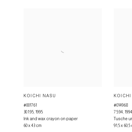
KOICHI NASU
KOICHI
#001761
#014968
30.1.95
,
1995
7.5.94
,
199
Ink and wax crayon on paper
Tusche un
60 x 43 cm
91,5 x 60,5