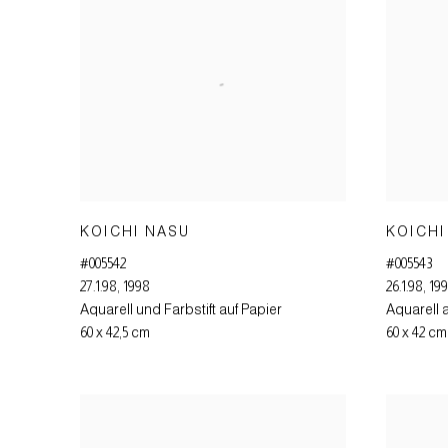
KOICHI NASU
KOICHI
#005542
#005543
27.1.98
,
1998
26.1.98
,
19
Aquarell und Farbstift auf Papier
Aquarell 
60 x 42,5 cm
60 x 42 cm