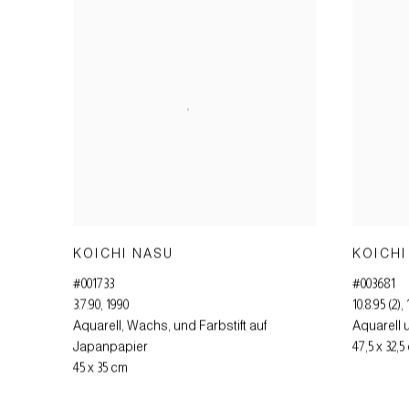
KOICHI NASU
KOICHI
#001733
#003681
3.7.90
,
1990
10.8.95 (2)
,
Aquarell, Wachs, und Farbstift auf
Aquarell u
Japanpapier
47,5 x 32,
45 x 35 cm