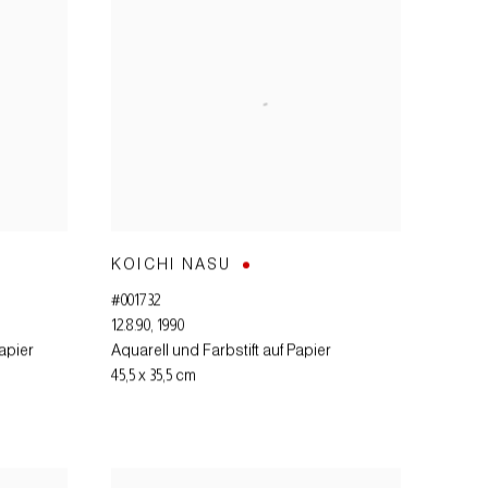
KOICHI NASU
#001732
12.8.90
,
1990
apier
Aquarell und Farbstift auf Papier
45,5 x 35,5 cm