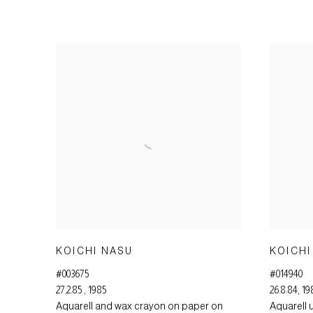
KOICHI NASU
KOICHI
#003675
#014940
27.2.85
,
1985
26.8.84
,
19
Aquarell and wax crayon on paper on
Aquarell 