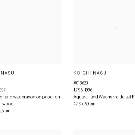
 NASU
KOICHI NASU
#018623
997
1.7.96
,
1996
or and wax crayon on paper on
Aquarell und Wachskreide auf P
n wood
42,8 x 60 cm
 4,5 cm