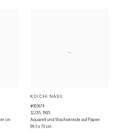
KOICHI NASU
#003674
12.2.85
,
1985
per on
Aquarell und Wachskreide auf Papier
99,5 x 70 cm