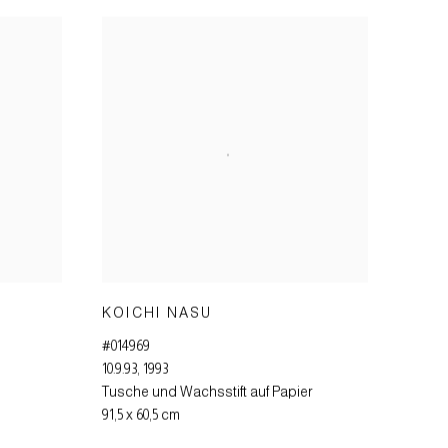
KOICHI NASU
#014969
10.9.93
,
1993
Tusche und Wachsstift auf Papier
91,5 x 60,5 cm