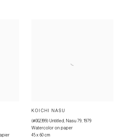
KOICHI NASU
(#002399) Untitled, Nasu 79
,
1979
Watercolor on paper
apier
45 x 60 cm