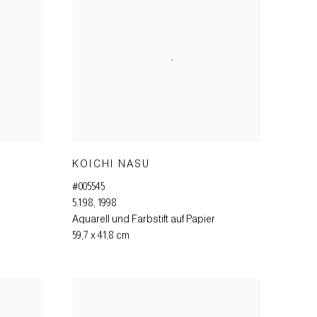
KOICHI NASU
#005545
5.1.98
,
1998
Aquarell und Farbstift auf Papier
59,7 x 41,8 cm