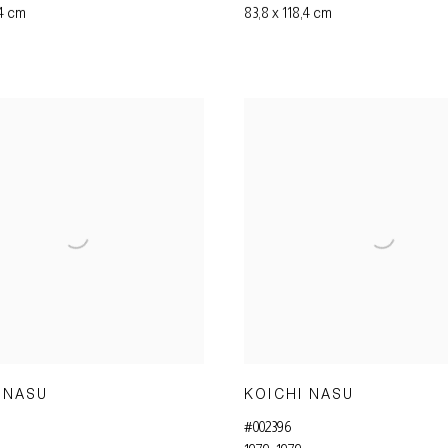
,4 cm
83,8 x 118,4 cm
 NASU
KOICHI NASU
#002396