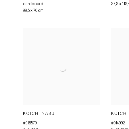
cardboard
83,8 x 118
99,5 x 70 cm
KOICHI NASU
KOICHI
#018579
#014992