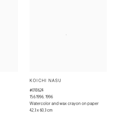
KOICHI NASU
#018624
15.6.1996
,
1996
Watercolor and wax crayon on paper
42,3 x 60,3 cm