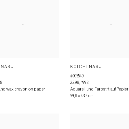
 NASU
KOICHI NASU
#005540
98
2.2.98
,
1998
and wax crayon on paper
Aquarell und Farbstift auf Papier
59,8 x 43,5 cm